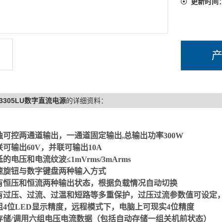
更新时间
D-3305LU数字直流电源
的详细资料：
：
独可控两通道输出，一通道固定输出
,
总输出功率
3
00W
联可输出
60V
，并联可输出
10A
低的电压和电流纹波
≤
1mVrms/3mArms
速旋钮与数字键盘两种输入方式
有
恒压和恒流两种输出状态，根据负载情况自动切换
有过压、过流、过温和短路等多重保护，过压过流参数值可设定
组
4
位
LED
显示精度，远程模式下，电脑上可现实
4
位精度
存储
/
调用六组电压电流数据（包括自动存储一组关机前状态）