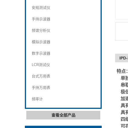
安规测试仪
手持示波器
频谱分析仪
模拟示波器
数字示波器
IP
LCR测试仪
特点
台式万用表
单
串
手持万用表
极
加
频率计
具
具
查看全部产品
四
可