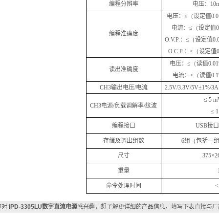
编程分辨率
电压：
10
电压：
≤
（
设定值
0.
电流：
≤
（
设定值
编程准确度
O.V.P.
：
≤
（
设定值
0
O.C.P.
：≤
（
设定值
电压：
≤
（
读值
0.0
读出准确度
电流：
≤
（
读值
0.
CH3
输出电压
/
电流
2.5V/3.3V/5V
±
1%/
3A
≤
5 m
CH3
电源
/
负载调解率
/
纹波
≤
1
编程接口
USB
接口
存储及调出组数
6
组
（
包括一
尺寸
375
×
2
重量
命令处理时间
<
你对
IPD-3305LU数字直流电源
感兴趣，想了解更详细的产品信息，填写下表直接与厂