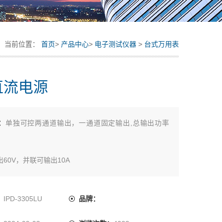
当前位置：
首页
>
产品中心
>
电子测试仪器
>
台式万用表
直流电源
：
单独可控两通道输出，一通道固定输出,总输出功率
60V，并联可输出10A
和电流纹波≤1mVrms/3mArms
：
IPD-3305LU
品牌：