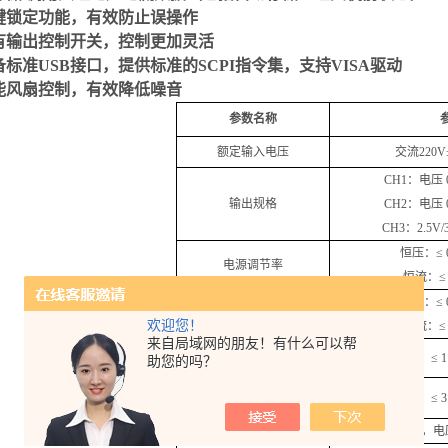
键锁定功能，有效防止误操作
有输出控制开关，控制更加灵活
备标准
USB
接口，提供标准的
SCPI
指令集，支持
VISA
驱动
能风扇控制，有效降低噪音
参数名称
额定输入电压
交流
220V
CH1
：电压
输出规格
CH2
：电压
CH3
：
2.5V/
恒压：≤
电源调节率
恒流：≤
恒压：≤
负载调节率
欢迎您！
恒流：≤
来自局域网的朋友！有什么可以帮
电压纹波
（
恒压
）
≤
1
助您的吗？
电流纹波
（
恒流
）
≤
3
显示分辨率
4
位
LED
显示，电