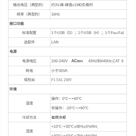
输出电压（典型的）
约3V,峰-峰值≥1MΩ负载时
频率（典型的）
1kHz
接口功能
标准配置
1个USB（D）；1个USB（H）；1个
Pass/Fail
选配件
LAN
电源
AC
电源电压
100-240V
45Hz到440Hz,CAT II
RMS
耗电
小于30VA
保险丝
F1.5AL 250V
环境
操作：0℃～+40℃
温度
非操作：-20℃～+60℃
冷却方法
自然冷却
+10℃~+30℃:≤95%±5%RH,
湿度