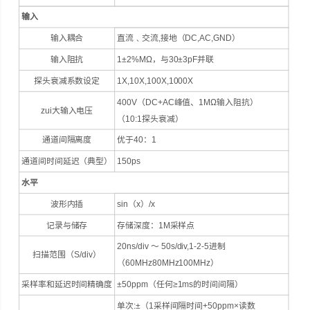
输入
输入耦合
直流﹑交流,接地（DC,AC,GND）
输入阻抗
1±2%ΜΩ，与30±3pF并联
探头衰减系数设定
1X,10X,100X,1000X
400V（DC+AC峰值、1ΜΩ输入阻抗）
zui大输入电压
（10:1探头衰减）
通道间隔离度
优于40：1
通道间时间延迟（典型）
150ps
水平
波形内插
sin（x）/x
记录与储存
存储深度：1M采样点
20ns/div ～ 50s/div,1-2-5进制
扫描范围（S/div）
（60MHz80MHz100MHz）
采样率和延迟时间精确度
±50ppm（任何≥1ms的时间间隔）
单次:±（1采样间隔时间+50ppm×读数