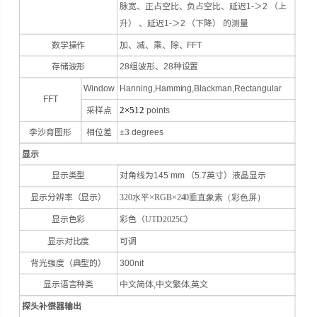
脉宽、正占空比、负占空比、延迟1-＞2 （上
升） 、延迟1-＞2 （下降） 的测量
数学操作
加、减、乘、除、FFT
存储波形
28组波形、28种设置
Window
Hanning,Hamming,Blackman,Rectangular
FFT
2
×
512
采样点
points
李沙育图形
相位差
±3 degrees
显示
显示类型
对角线为145 mm （5.7英寸）液晶显示
显示分辨率（显示）
320
水平×
RGB
×
240
垂直象素（彩色屏）
显示色彩
彩色（
UTD
2025C
）
显示对比度
可调
背光强度（典型的）
300nit
显示语言种类
中文简体,中文繁体,英文
探头补偿器输出