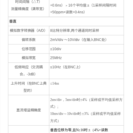
时间间隔（△T）
+0.6ns）﹥16个平均值:±（1采样间隔时间
测量精确度（满带宽）
+50ppm×读数+0.4ns）
垂直
模拟数字转换器（A/D）
8比特分辨率,两个通道同时采样
偏转系数
2mV/div ～10V/div（在输入BNC处）
位移范围
±10div
模拟带宽
25MHz
低频响应（交流耦
≤10Hz（在BNC上）
合，-3dB）
上升时间（在BNC上典
≤
14ns
型的）
2mv/div，5mv/div时±4%（采样或平均值采样方
式）;
直流增益精确度
10mv/div～10v/div时:±3%（采样或平均值采样
方式）
垂直位移为零
,
且
N≥16
时
:±（4%×
读数