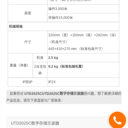
+30℃~+40℃:≤75%±5%RH
操作3,000米
高度
非操作15,000米
机械规格
320mm（宽）×150mm（高）×292mm（深）
尺寸
（机身尺寸）
445×410×270 mm （标准包装尺寸）
机身
2.5 kg
重量（净重）
2台含包
9.2 kg（标准包装毛重）
装
IP防护
IP2X
如果你对
UTD2025CUTD2025C数字存储示波器
感兴趣，想了解更详细的
产品信息，填写下表直接与厂家联系：