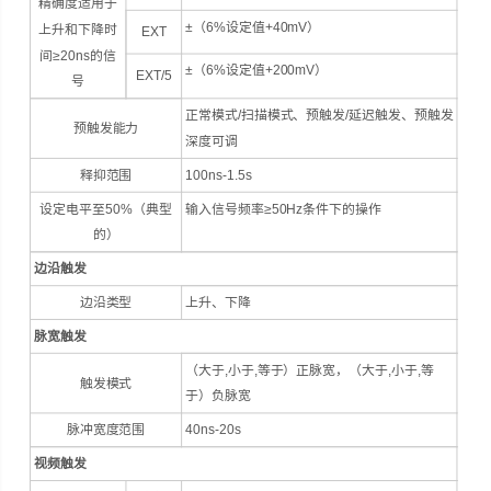
精确度适用于
±（6%设定值+40mV）
上升和下降时
EXT
间≥20ns的信
±（6%设定值+200mV）
EXT/5
号
正常模式/扫描模式、预触发/延迟触发、预触发
预触发能力
深度可调
释抑范围
100ns-1.5s
设定电平至50%（典型
输入信号频率≥50Hz条件下的操作
的）
边沿触发
边沿类型
上升、下降
脉宽触发
（大于,小于,等于）正脉宽，（大于,小于,等
触发模式
于）负脉宽
脉冲宽度范围
40ns-20s
视频触发