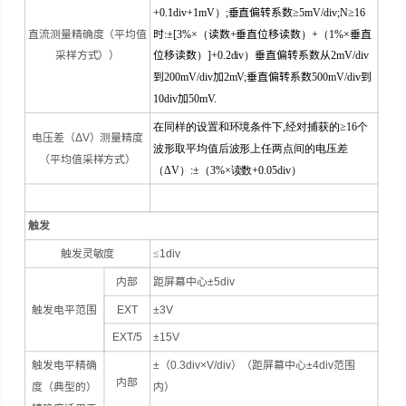
+0.1div+1mV）;
垂直偏转系数
≥5mV/div;N≥16
直流测量精确度（平均值
时
:±[3%×（
读数
+
垂直位移读数
）+（1%×
垂直
采样方式））
位移读数
）]+0.2div）
垂直偏转系数从
2mV/div
到
200mV/div
加
2mV;
垂直偏转系数
500mV/div
到
10div
加
50mV.
在同样的设置和环境条件下,经对捕获的≥16个
电压差（ΔV）测量精度
波形取平均值后波形上任两点间的电压差
（平均值采样方式）
（ΔV）:±（3%×读数+0.05div）
触发
触发灵敏度
≤
1div
内部
距屏幕中心±5div
触发电平范围
EXT
±3V
EXT/5
±15V
触发电平精确
±（0.3div×V/div）（距屏幕中心±4div范围
内部
度（典型的）
内）