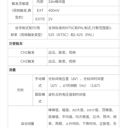
内部
2div峰间值
触发灵敏度
（视频触发,典
EXT
400mV
型的）
EXT/5
2V
信号制式和行/场
支持标准的NTSC和PAL制式,行数范围是1-
频率（视频触发类型）
525（NTSC）和1-625（PAL）
交替触发
CH1触发
边沿、脉宽、视频
CH2触发
边沿、脉宽、视频
测量
手动模
光标间电压差（ΔV），光标间时间差
式
（ΔT），ΔT的倒数（Hz）（1/ΔT）
光标
跟踪模
波形点的电压值和时间值
式
峰峰值、幅值、zui大值、zui小值、顶端值、
底端值、平均值、均方根值、过冲、预冲、频
自动测量
率、周期、上升时间、下降时间、正脉宽、负