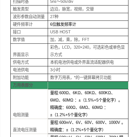
扫描时基
5ns
～50s/div
触发类型
边沿，脉宽，视频，交替
波形参数自动测量
27
种
硬件频率计
6
位触发频率计
接口
USB HOST
数学值
加，减，乘，除，FFT
彩色，LCD，320×240，
可选彩色或单色显
界面显示
示方式
供电方式
本机电池供电或外界直流适配器供电
电池供电
3
小时
附加功能
数字万用表，*的一键屏幕拷贝功能
万用表部分
量程:600Ω、6KΩ、60KΩ、600KΩ、
6MΩ、60MΩ ：±（1.5%+5个量化字）。
精确度：600Ω、6MΩ、60MΩ ：
电阻测量
±（1.2%+5个量化字）
量程:600mV、6V、60V、600V、1000V 。
直流电压测量
精确度：±（1.2%+5个量化字）