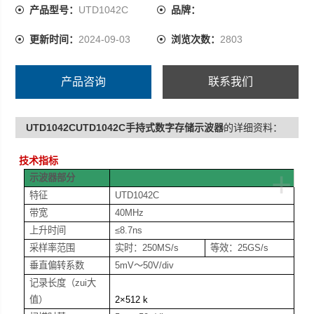
产品型号：
UTD1042C
品牌：
更新时间：
2024-09-03
浏览次数：
2803
产品咨询
联系我们
UTD1042CUTD1042C手持式数字存储示波器
的详细资料：
技术指标
+
示波器部分
特征
UTD1042C
带宽
40MHz
上升时间
≤8.7ns
采样率范围
实时：250MS/s
等效：25GS/s
垂直偏转系数
5mV
～50V/div
记录长度（zui大
值）
2
×512 k