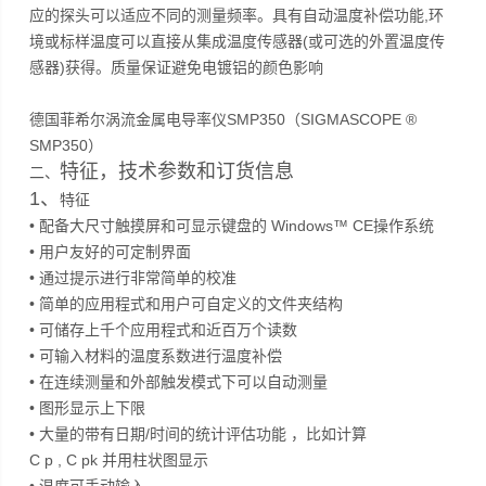
应的探头可以适应不同的测量频率。具有自动温度补偿功能,环
境或标样温度可以直接从集成温度传感器(或可选的外置温度传
感器)获得。质量保证避免电镀铝的颜色影响
德国菲希尔涡流金属电导率仪SMP350（SIGMASCOPE ®
SMP350）
特征，技术参数和订货信息
二、
1、
特征
• 配备大尺寸触摸屏和可显示键盘的 Windows™ CE操作系统
• 用户友好的可定制界面
• 通过提示进行非常简单的校准
• 简单的应用程式和用户可自定义的文件夹结构
• 可储存上千个应用程式和近百万个读数
• 可输入材料的温度系数进行温度补偿
• 在连续测量和外部触发模式下可以自动测量
• 图形显示上下限
• 大量的带有日期/时间的统计评估功能 ，比如计算
C p , C pk 并用柱状图显示