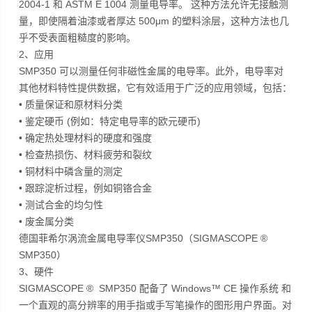
2004-1 和 ASTM E 1004 测量电导率。 这种方法允许无接触测
量，即使隔着油漆或者厚达 500μm 的塑料涂层，这种方法也几
乎不受表面粗糙度的影响。
2、应用
SMP350 可以测量任何非磁性金属的电导率。此外，电导率对
其他材料特性提供数据，它有效适用于广泛的应用领域，包括：
• 质量保证和原材料分类
• 鉴定硬币 (例如：特定电导率的欧元硬币)
• 确定热处理材料的硬度和强度
• 检查热损伤、材料疲劳和裂纹
• 铜材料中磷含量的测定
• 跟踪淀析过程，例如铜铬合金
• 测试合金的均匀性
• 废金属分类
德国菲希尔涡流金属电导率仪SMP350（SIGMASCOPE ®
SMP350）
3、硬件
SIGMASCOPE ® SMP350 配备了 Windows™ CE 操作系统 和
一个直观的高分辨率的用手指或手写笔操作的图形用户界面。对